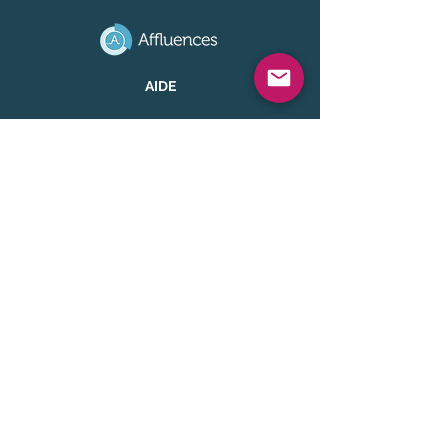
AIDE
FAQ
Mentions légales
Politique d'utilisation des données
ACCÈS RAPIDE
Portail d'administration
Application Affluences
A PROPOS
Qui sommes-nous ?
Recrutement