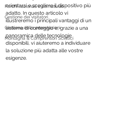
orientarsi e scegliere il dispositivo più 
Parchi nazionali e siti naturali
adatto. In questo articolo vi 
Gestione dei visitatori
illustreremo i principali vantaggi di un 
Gestione delle prenotazioni
sistema di conteggio e, grazie a una 
panoramica delle tecnologie 
Montagna & Comprensori Sciistici
disponibili, vi aiuteremo a individuare 
la soluzione più adatta alle vostre 
esigenze.