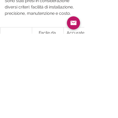
Sono stati presi in considerazione 
diversi criteri: facilità di installazione, 
precisione, manutenzione e costo.
​Facile da 
Accuratezza 
installare
dei dati
Sensore a 
++++
++
raggi 
infrarossi
Tappeto 
++++
++
contaperson
e
Sensore IA
+++
+++
Sensore 
++
++++
video 3D