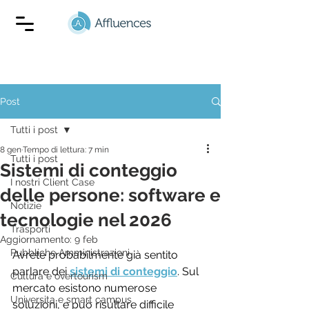
Post
Tutti i post
8 gen
Tempo di lettura: 7 min
Tutti i post
Sistemi di conteggio
I nostri Client Case
delle persone: software e
Notizie
tecnologie nel 2026
Trasporti
Aggiornamento:
9 feb
Pubbliche Amministrazioni
Avrete probabilmente già sentito 
parlare dei 
sistemi di conteggio
. Sul 
Cultura e overtourism
mercato esistono numerose 
Universita e smart campus
soluzioni, e può risultare difficile 