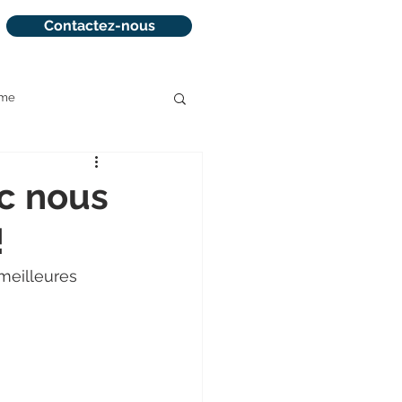
Contactez-nous
sme
la réservation
ec nous
!
meilleures 