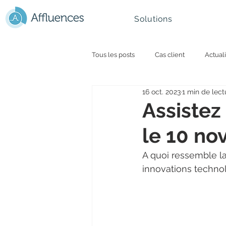
Solutions
Tous les posts
Cas client
Actuali
16 oct. 2023
1 min de lect
Université et smart campus
Par
Assistez
le 10 no
Montagne - Ski
Retail
Ges
A quoi ressemble la
innovations technol