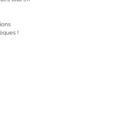
ions 
èques ! 