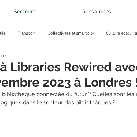
Secteurs
Ressources
tés
Transport
Collectivités et smart city
Culture et touri
ure
cs nationaux et sites naturels
Gestion des visiteurs
Gestion de 
 à Libraries Rewired av
vembre 2023 à Londres 
tion des files d'attente
 bibliothèque connectée du futur ? Quelles sont les 
ogiques dans le secteur des bibliothèques ? 