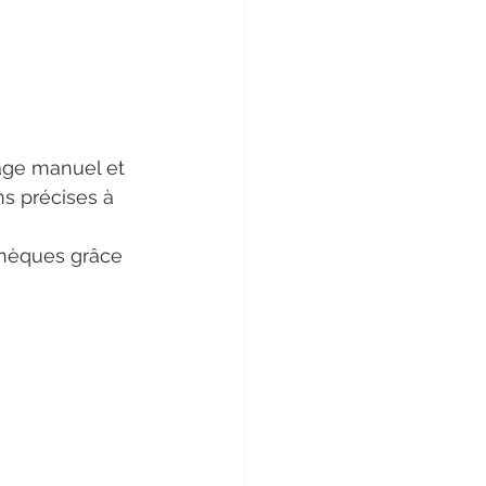
age manuel et 
s précises à 
thèques grâce 