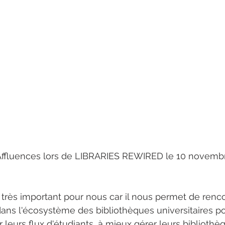
ffluences lors de LIBRARIES REWIRED le 10 novembr
rès important pour nous car il nous permet de renco
ns l'écosystème des bibliothèques universitaires po
r leurs flux d'étudiants, à mieux gérer leurs bibliothè