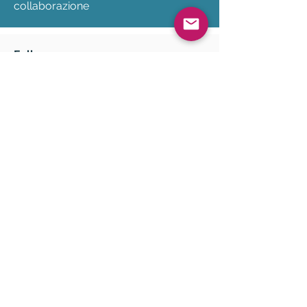
collaborazione
Folle
Creata nel 2014, Affluences è una
startup che mira a democratizzare le
informazioni sull'affluenza e renderle
accessibili come il tempo. Offre una
soluzione chiavi in mano che
consente ai luoghi che accolgono il
pubblico di gestire la propria
presenza in tempo reale e in modo
predittivo. Oggi l'azienda è diventata
un attore chiave nel campo del
conteggio delle persone in tempo
reale, del controllo della capienza di
accoglienza, della misura e della
gestione delle file di attesa, nonché
nella prenotazione online di fasce
orarie.