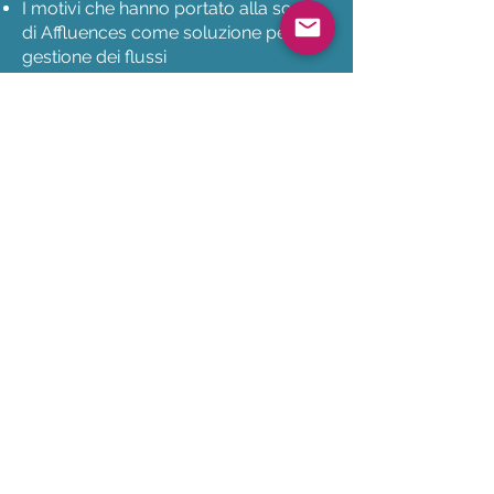
I motivi che hanno portato alla scelta
di Affluences come soluzione per la
gestione dei flussi
I dettagli delle soluzioni fornite e le
diverse fasi di implementazione
I risultati ottenuti
Le prospettive della nostra
collaborazione
Affluences
Creata nel 2014, Affluences è una
startup che mira a democratizzare le
informazioni sull'affluenza e renderle
accessibili come il tempo. Offre una
soluzione chiavi in mano che
consente ai luoghi che accolgono il
pubblico di gestire la propria
presenza in tempo reale e in modo
predittivo. Oggi l'azienda è diventata