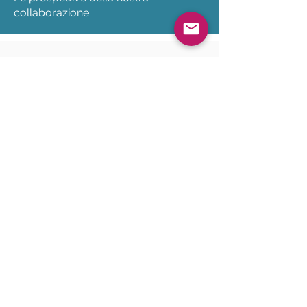
collaborazione
Folle
Creata nel 2014, Affluences è una
startup che mira a democratizzare le
informazioni sull'affluenza e renderle
accessibili come il tempo. Offre una
soluzione chiavi in mano che
consente ai luoghi che accolgono il
pubblico di gestire la propria
presenza in tempo reale e in modo
predittivo. Oggi l'azienda è diventata
un attore chiave nel campo del
conteggio delle persone in tempo
reale, del controllo della capienza di
accoglienza, della misura e della
gestione delle file di attesa, nonché
nella prenotazione online di fasce
orarie.