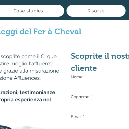
Case studies
Risorse
heggi del Fer à Cheval
Scoprite il nos
 scoprite come il Cirque
tire meglio l'affluenza
cliente
e grazie alla misurazione
Nome
*
zione Affluences.
strazioni, testimonianze
Cognome
*
ropria esperienza nel
Email
*