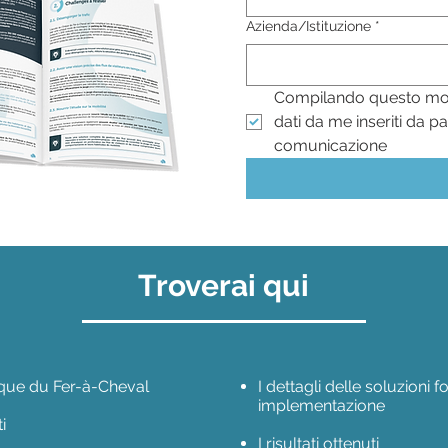
Azienda/Istituzione
*
Compilando questo modul
dati da me inseriti da pa
comunicazione
Troverai qui
rque du Fer-à-Cheval
I dettagli delle soluzioni fo
implementazione
i
I risultati ottenuti