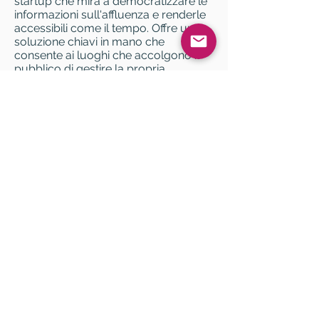
startup che mira a democratizzare le
informazioni sull'affluenza e renderle
accessibili come il tempo. Offre una
soluzione chiavi in mano che
consente ai luoghi che accolgono il
pubblico di gestire la propria
presenza in tempo reale e in modo
predittivo. Oggi l'azienda è diventata
un attore chiave nel campo del
conteggio delle persone in tempo
reale, del controllo della capienza di
accoglienza, della misura e della
gestione delle file di attesa, nonché
nella prenotazione online di fasce
orarie.