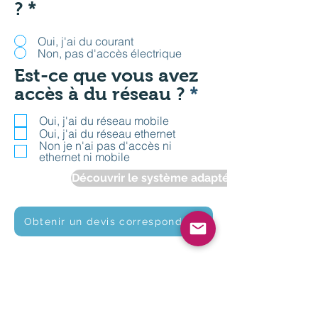
?
*
f
e
Oui, j'ai du courant
l
Non, pas d'accès électrique
d
Est-ce que vous avez
P
accès à du réseau ?
*
f
Oui, j'ai du réseau mobile
l
Oui, j'ai du réseau ethernet
Non je n'ai pas d'accès ni
i
ethernet ni mobile
c
Découvrir le système adapté à mes besoins
h
t
f
Obtenir un devis correspondant
e
l
d
HILFE