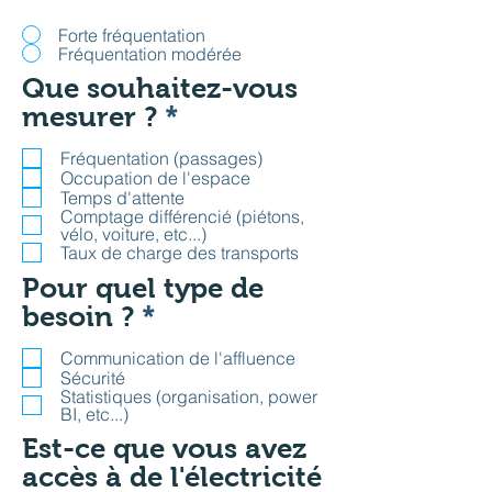
Forte fréquentation
Fréquentation modérée
Que souhaitez-vous
P
mesurer ?
*
f
Fréquentation (passages)
l
Occupation de l'espace
i
Temps d'attente
Comptage différencié (piétons,
c
vélo, voiture, etc...)
Taux de charge des transports
h
t
Pour quel type de
P
f
besoin ?
*
f
e
Communication de l'affluence
l
l
Sécurité
Statistiques (organisation, power
i
d
BI, etc...)
c
Est-ce que vous avez
h
accès à de l'électricité
t