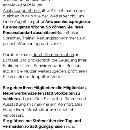
entwickelt
prädiktiver
Analysealgorithmus
ultraeffizient, nach dem
gleichen Prinzip wie der Wetterbericht, um
Ihnen Zugriff zu geben
Anwesenheitsprognose
für eine ganze Woche.
​
So können Sie Ihren
Personalbedarf abschätzen
(Bibliothekar,
Sprecher, Trainer, Rettungsschwimmer usw.)
je nach Wochentag und Uhrzeit.
Darüber hinaus,
durch Kommunikation
, in
Echtzeit und provisorisch die Belegung Ihrer
Bibliothek, Ihres Schwimmbades, Beckens
etc. an die Nutzer weiterzugeben, profitieren
Sie von einem doppelten Vorteil:
Sie geben Ihren Mitgliedern die Möglichkeit,
Nebenverkehrszeiten statt Stoßzeiten zu
wählen
und genießen Sie so Ihre Räume und
Ausstattung mit maximalem Komfort. Das
Image Ihrer Infrastruktur wird deutlich
verbessert.
Sie glätten Ihre Ströme über den Tag und
vermeiden so Sättigungsphasen
n und