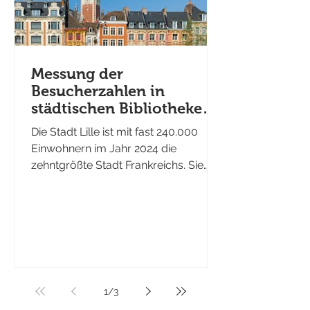
Messung der
Besucherzahlen in
städtischen Bibliotheken:
das Beispiel der
Die Stadt Lille ist mit fast 240.000
Mediatheken in Lille
Einwohnern im Jahr 2024 die
zehntgrößte Stadt Frankreichs. Sie
verfügt über ein Netzwerk von neun...
1
/
3