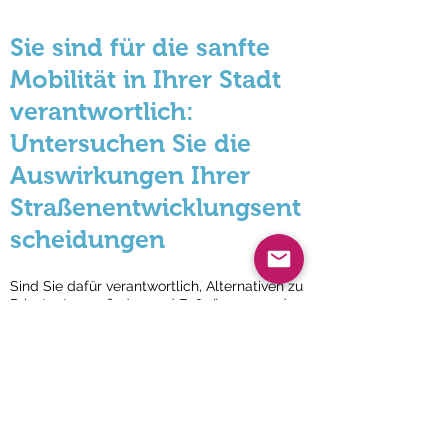
Sie sind für die sanfte
Mobilität in Ihrer Stadt
verantwortlich:
Untersuchen Sie die
Auswirkungen Ihrer
Straßenentwicklungsent
scheidungen
Sind Sie dafür verantwortlich, Alternativen zu
Privatautos zu finden und Fußgängern und
Fahrrädern in der Innenstadt mehr Platz zu
geben, aber um Ihre Entscheidungen zu
rechtfertigen und ihre Auswirkungen zu
untersuchen, benötigen Sie zuverlässige und
präzise Messdaten?
Mit Affluences haben Sie eine nachhaltige
automatisierte Zähllösung in Echtzeit:
Keine