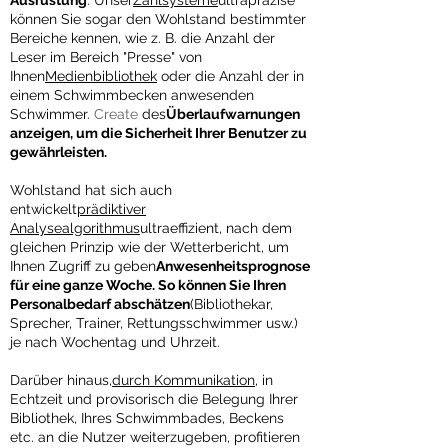
Ausrüstung
. Unser
Zählsysteme
ultrapräzise
können Sie sogar den Wohlstand bestimmter
Bereiche kennen, wie z. B. die Anzahl der
Leser im Bereich "Presse" von
Ihnen
Medienbibliothek
oder die Anzahl der in
einem Schwimmbecken anwesenden
Schwimmer.
Create
des
Überlaufwarnungen
anzeigen, um die Sicherheit Ihrer Benutzer zu
gewährleisten.
Wohlstand hat sich auch
entwickelt
prädiktiver
Analysealgorithmus
ultraeffizient, nach dem
gleichen Prinzip wie der Wetterbericht, um
Ihnen Zugriff zu geben
Anwesenheitsprognose
für eine ganze Woche.
​
So können Sie Ihren
Personalbedarf abschätzen
(Bibliothekar,
Sprecher, Trainer, Rettungsschwimmer usw.)
je nach Wochentag und Uhrzeit.
Darüber hinaus,
durch Kommunikation
, in
Echtzeit und provisorisch die Belegung Ihrer
Bibliothek, Ihres Schwimmbades, Beckens
etc. an die Nutzer weiterzugeben, profitieren