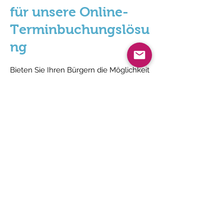
für unsere Online-
Terminbuchungslösu
ng
​
Bieten Sie Ihren Bürgern die Möglichkeit
, einen
Verwaltungstermin (Erneuerung
des Reisepasses, Personalausweises,
Anmeldung im Schwimmbad ...) völlig
eigenständig zu vereinbaren.
Dann konsultieren Sie mit wenigen
Klicks die Details aller Reservierungen
im Backoffice von Affluences.
"Ob für Mediatheken bzw Museen
der Stadt Saint-Étienne sind wir von
der Affluences-Lösung, die es uns
ermöglicht, von präzisen