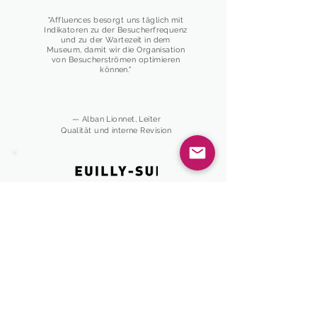
"Affluences besorgt uns täglich mit
Indikatoren zu der Besucherfrequenz
und zu der Wartezeit in dem
Museum, damit wir die Organisation
von Besucherströmen optimieren
können."
— Alban Lionnet, Leiter
Qualität und interne Revision
"Affluences ist eine Komplettlösung, mit der
wir den Überfluss der Wasserleitungen in
unserem Becken messen können
Sport, um die Anzahl der Personen am
aktuellen Tag vorherzusagen, über eine
intuitive Oberfläche zu verwalten und vor
allem über mehrere Kanäle an unsere
Öffentlichkeit zu kommunizieren. Die
Verbesserung des Komforts unserer Benutzer
ist voll gewährleistet!"