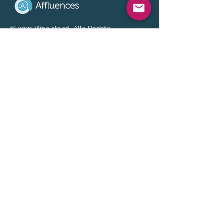
© 2021 Wohlstand. Alle Rechte
vorbehalten.
Impressum
Affluences wurde 2014 gegründet und
ist ein Startup, das darauf abzielt,
Verkehrsinformationen zu
demokratisieren und sie so zugänglich
wie das Wetter zu machen. Es bietet
eine schlüsselfertige Lösung, mit der
Orte, die die Öffentlichkeit willkommen
heißen, ihre Anwesenheit in Echtzeit
und auf vorausschauende Weise
verwalten können. Heute hat sich das
Unternehmen zu einem wichtigen
Akteur auf dem Gebiet der Echtzeit-
Personenzählung, der
Messgerätekontrolle, der Messung und
Verwaltung von Warteschlangen sowie