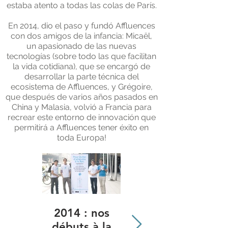
estaba atento a todas las colas de París.
En 2014, dio el paso y fundó Affluences
con dos amigos de la infancia: Micaël,
un apasionado de las nuevas
tecnologías (sobre todo las que facilitan
la vida cotidiana), que se encargó de
desarrollar la parte técnica del
ecosistema de Affluences, y Grégoire,
que después de varios años pasados en
China y Malasia, volvió a Francia para
recrear este entorno de innovación que
permitirá a Affluences tener éxito en
toda Europa!
2014 : nos
2016 :
débuts à la
Rencontre