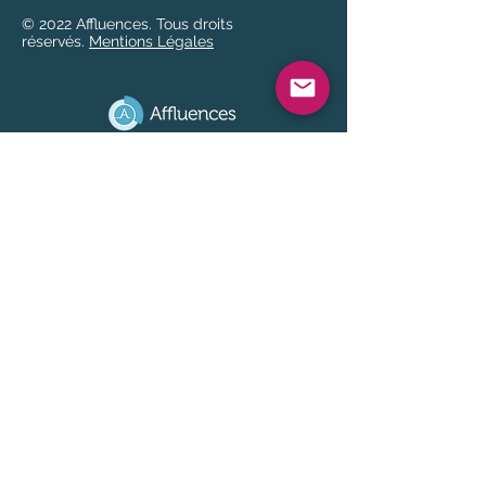
© 2022 Affluences. Tous droits
réservés.
Mentions Légales
AYUDA
FAQ
Aviso legal
Política de uso de datos
ACCESO RÁPIDO
Portal de administración
Aplicación Affluences
SOBRE NOSOTROS
¿Quiénes somos?