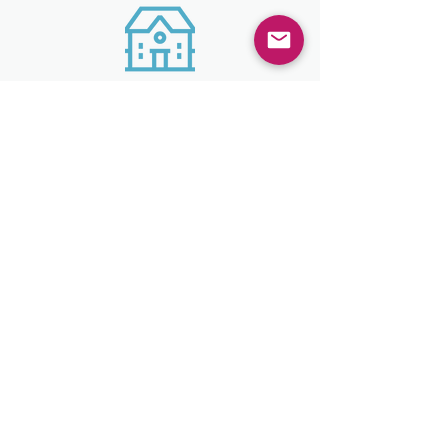
4
Büros in Europa
6​
Jahre Expertise
Möchten Sie mehr