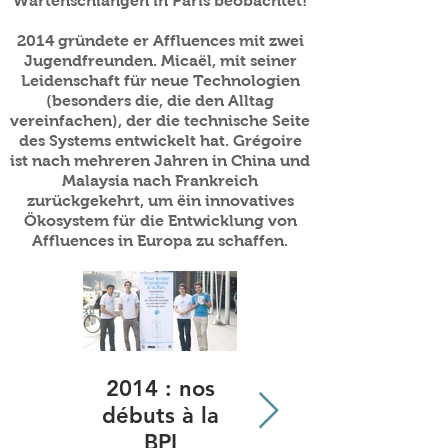
Wartenschlangen in Paris beobachtet!
2014 gründete er Affluences mit zwei
Jugendfreunden. Micaël, mit seiner
Leidenschaft für neue Technologien
(besonders die, die den Alltag
vereinfachen), der die technische Seite
des Systems entwickelt hat. Grégoire
ist nach mehreren Jahren in China und
Malaysia nach Frankreich
zurückgekehrt, um ëin innovatives
Ökosystem für die Entwicklung von
Affluences in Europa zu schaffen.
2014 : nos
2016 :
débuts à la
Rencontre
BPI
avec Najat