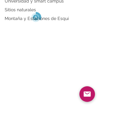
Universidad y smart campus
Sitios naturales
Montaña y Estaciones de Esquí
AYUDA
FAQ
Aviso legal
Política de uso de datos
ACCESO RÁPIDO
Portal de administración
Aplicación Affluences
SOBRE NOSOTROS
¿Quiénes somos?
Reclutamiento
Blog