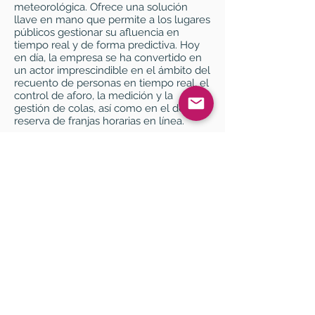
meteorológica. Ofrece una solución
llave en mano que permite a los lugares
públicos gestionar su afluencia en
tiempo real y de forma predictiva. Hoy
en día, la empresa se ha convertido en
un actor imprescindible en el ámbito del
recuento de personas en tiempo real, el
control de aforo, la medición y la
gestión de colas, así como en el de la
reserva de franjas horarias en línea.
Artimon es una consultora de gestión y
organización especializada en proyectos
de transformación. También es un
estudio de investigación que analiza el
impacto de las nuevas tecnologías en
las organizaciones.