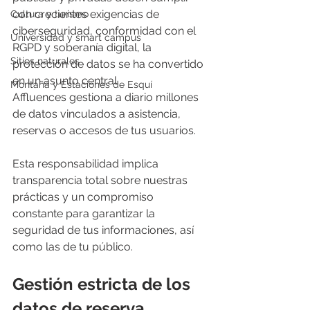
con crecientes exigencias de 
Cultura y turismo
ciberseguridad, conformidad con el 
Universidad y smart campus
RGPD y soberanía digital, la 
Sitios naturales
protección de datos se ha convertido 
en un asunto central. 
Montaña y Estaciones de Esquí
Affluences gestiona a diario millones 
de datos vinculados a asistencia, 
reservas o accesos de tus usuarios. 
Esta responsabilidad implica 
transparencia total sobre nuestras 
prácticas y un compromiso 
constante para garantizar la 
seguridad de tus informaciones, así 
como las de tu público.
Gestión estricta de los 
datos de reserva