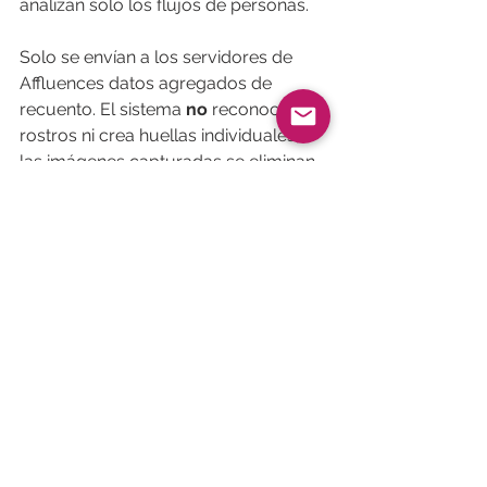
analizan solo los flujos de personas. 
Solo se envían a los servidores de 
Affluences datos agregados de 
recuento. El sistema 
no
 reconoce 
rostros ni crea huellas individuales; 
las imágenes capturadas se eliminan 
inmediatamente después del análisis.
Este enfoque permite a los espacios 
disponer de datos precisos y fiables 
sobre la afluencia, asegurando al 
mismo tiempo plena conformidad 
con el RGPD y respeto por la 
privacidad de los usuarios. 
Nuestro objetivo es simple: ofrecer 
una solución fiable, segura, conforme 
al RGPD y alineada con las crecientes 