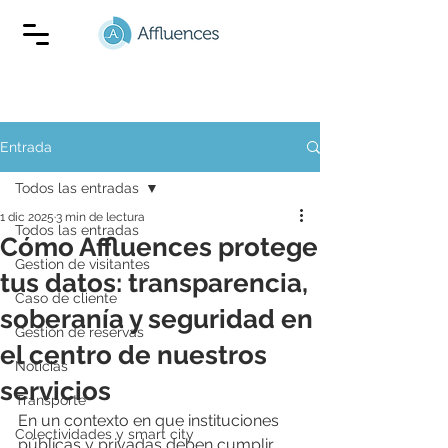
Entrada
Todos las entradas
1 dic 2025
3 min de lectura
Todos las entradas
Cómo Affluences protege
Gestion de visitantes
tus datos: transparencia,
Caso de cliente
soberanía y seguridad en
Gestión de reservas
el centro de nuestros
Noticias
servicios
Transporte
En un contexto en que instituciones 
Colectividades y smart city
públicas y privadas deben cumplir 