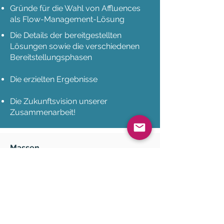
Gründe für die Wahl von Affluences
als Flow-Management-Lösung
Die Details der bereitgestellten
Lösungen sowie die verschiedenen
Bereitstellungsphasen
Die erzielten Ergebnisse
Die Zukunftsvision unserer
Zusammenarbeit!
Massen
Affluences wurde 2014 gegründet
und ist ein Startup, das darauf abzielt,
Verkehrsinformationen zu
demokratisieren und sie so
zugänglich wie das Wetter zu
machen. Es bietet eine