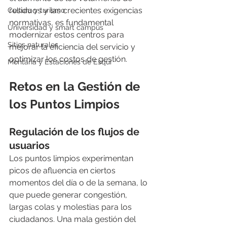
residuos y las crecientes exigencias 
Cultura y turismo
normativas, es fundamental 
Universidad y smart campus
modernizar estos centros para 
Sitios naturales
mejorar la eficiencia del servicio y 
optimizar los costos de gestión.
Montaña y Estaciones de Esquí
Retos en la Gestión de 
los Puntos Limpios
Regulación de los flujos de 
usuarios
Los puntos limpios experimentan 
picos de afluencia en ciertos 
momentos del día o de la semana, lo 
que puede generar congestión, 
largas colas y molestias para los 
ciudadanos. Una mala gestión del 