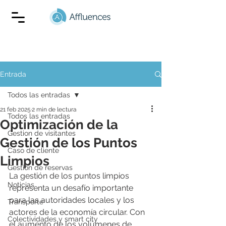
Entrada
Todos las entradas
21 feb 2025
2 min de lectura
Todos las entradas
Optimización de la
Gestion de visitantes
Gestión de los Puntos
Caso de cliente
Limpios
Gestión de reservas
La gestión de los puntos limpios 
Noticias
representa un desafío importante 
para las autoridades locales y los 
Transporte
actores de la economía circular. Con 
Colectividades y smart city
el aumento de los volúmenes de 