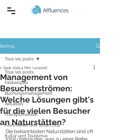
Beitrag
Tous les posts
1. Sept. 2025
4 Min. Lesezeit
Tous les posts
Management von
Fallbeispiel
Besucherströmen:
Buchungsmanagement
Welche Lösungen gibt's
Aktuelles
für die vielen Besucher
Transportwesen
an Naturstätten?
Kommunen und Smart City
Die bekanntesten Naturstätten sind oft 
Kultur und Tourismus
total überlaufen, was zu einer Reihe 