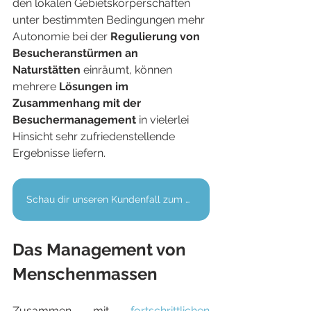
den lokalen Gebietskörperschaften 
unter bestimmten Bedingungen mehr 
Autonomie bei der 
Regulierung von 
Besucheranstürmen an 
Naturstätten
 einräumt, können 
mehrere 
Lösungen im 
Zusammenhang mit der 
Besuchermanagement
 in vielerlei 
Hinsicht sehr zufriedenstellende 
Ergebnisse liefern.
Schau dir unseren Kundenfall zum Cirque du Fer-à-Cheval an (auf Französisch).
Das Management von 
Menschenmassen
Zusammen mit 
fortschrittlichen 