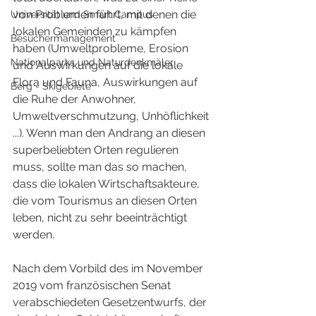
von Problemen führt, mit denen die 
Universität und Smart Campus
lokalen Gemeinden zu kämpfen 
Besuchermanagement
haben (Umweltprobleme, Erosion 
Nationalparks und Naturdenkmäler
und Auswirkungen auf die lokale 
Flora und Fauna, Auswirkungen auf 
Berg - Skigebiete
die Ruhe der Anwohner, 
Umweltverschmutzung, Unhöflichkeit 
...). Wenn man den Andrang an diesen 
superbeliebten Orten regulieren 
muss, sollte man das so machen, 
dass die lokalen Wirtschaftsakteure, 
die vom Tourismus an diesen Orten 
leben, nicht zu sehr beeinträchtigt 
werden.
Nach dem Vorbild des im November 
2019 vom französischen Senat 
verabschiedeten Gesetzentwurfs, der 