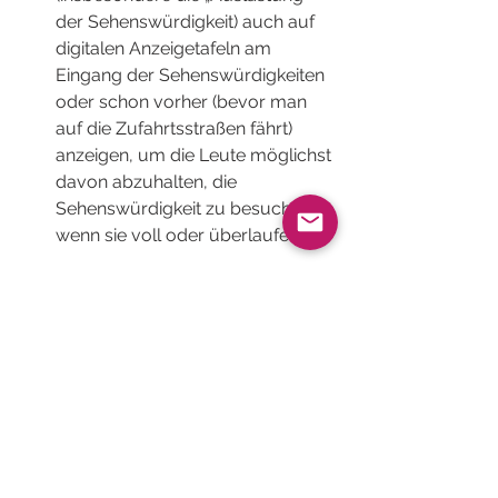
der Sehenswürdigkeit) auch auf 
digitalen Anzeigetafeln am 
Eingang der Sehenswürdigkeiten 
oder schon vorher (bevor man 
auf die Zufahrtsstraßen fährt) 
anzeigen, um die Leute möglichst 
davon abzuhalten, die 
Sehenswürdigkeit zu besuchen, 
wenn sie voll oder überlaufen ist.
Reservierungen gegen 
Überfüllung
Wenn möglich, ist es sinnvoll, ein 
Reservierungssystem mit einer 
Kapazitätsbegrenzung und Anreizen 
für normalerweise weniger 
frequentierte Zeitfenster einzuführen.