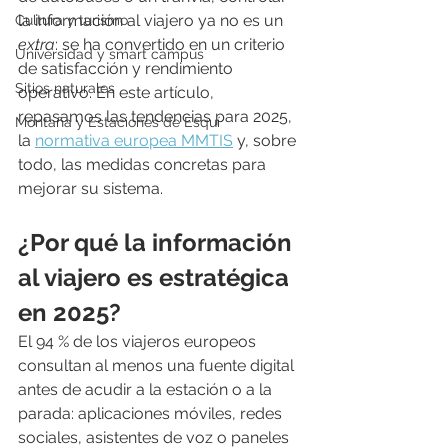
la información al viajero ya no es un 
Cultura y turismo
extra
: se ha convertido en un criterio 
Universidad y smart campus
de satisfacción y rendimiento 
Sitios naturales
operativo. En este artículo, 
repasamos las tendencias para 2025, 
Montaña y Estaciones de Esquí
la 
normativa europea MMTIS
 y, sobre 
todo, las medidas concretas para 
mejorar su sistema.
¿Por qué la información 
al viajero es estratégica 
en 2025?
El 94 % de los viajeros europeos 
consultan al menos una fuente digital 
antes de acudir a la estación o a la 
parada: aplicaciones móviles, redes 
sociales, asistentes de voz o paneles 