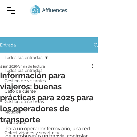
Entrada
Todos las entradas
4 jun 2025
3 min de lectura
Todos las entradas
Información para
Gestion de visitantes
viajeros: buenas
Caso de cliente
prácticas para 2025 para
Gestión de reservas
los operadores de
Noticias
transporte
Transporte
Para un operador ferroviario, una red 
Colectividades y smart city
de autobuses o un tranvía, controlar 