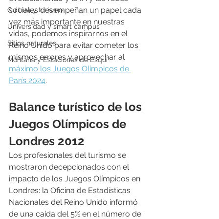
sociales desempeñan un papel cada 
Cultura y turismo
vez más importante en nuestras 
Universidad y smart campus
vidas, podemos inspirarnos en el 
Sitios naturales
Reino Unido para evitar cometer los 
mismos errores y aprovechar al 
Montaña y Estaciones de Esquí
máximo los Juegos Olímpicos de 
París 2024
.
Balance turístico de los 
Juegos Olímpicos de 
Londres 2012
Los profesionales del turismo se 
mostraron decepcionados con el 
impacto de los Juegos Olímpicos en 
Londres: la Oficina de Estadísticas 
Nacionales del Reino Unido informó 
de una caída del 5% en el número de 