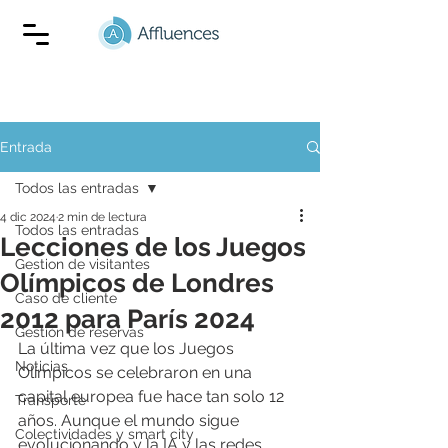
Entrada
Todos las entradas
4 dic 2024
2 min de lectura
Todos las entradas
Lecciones de los Juegos
Gestion de visitantes
Olímpicos de Londres
Caso de cliente
2012 para París 2024
Gestión de reservas
La última vez que los Juegos 
Noticias
Olímpicos se celebraron en una 
capital europea fue hace tan solo 12 
Transporte
años. Aunque el mundo sigue 
Colectividades y smart city
evolucionando y la IA y las redes 