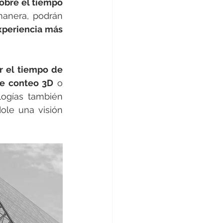
obre el tiempo 
 para que se sientan más tranquilos y relajados. De esta manera, podrán 
xperiencia más 
r el tiempo de 
e conteo 3D
 o 
ogías también 
ole una visión 