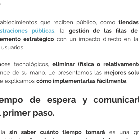
*
tablecimientos que reciben público, como 
straciones públicas
, la 
gestión de las filas de
lemento estratégico
 con un impacto directo en la
 usuarios.
nces tecnológicos, 
eliminar (física o relativamente
cance de su mano. Le presentamos las 
mejores sol
le explicamos 
cómo implementarlas fácilmente
.
iempo de espera y comunicarl
l primer paso.
ila 
sin saber cuánto tiempo tomará