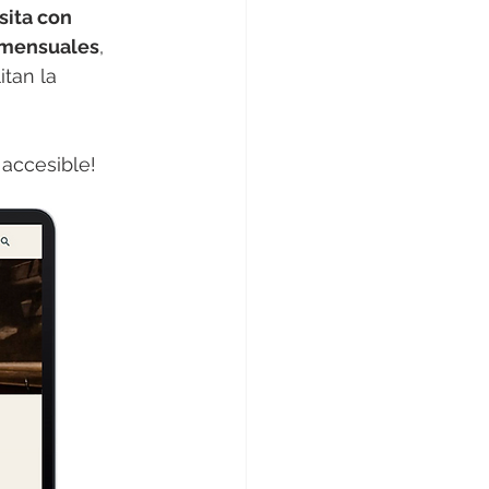
isita con 
 mensuales
, 
itan la 
 accesible!