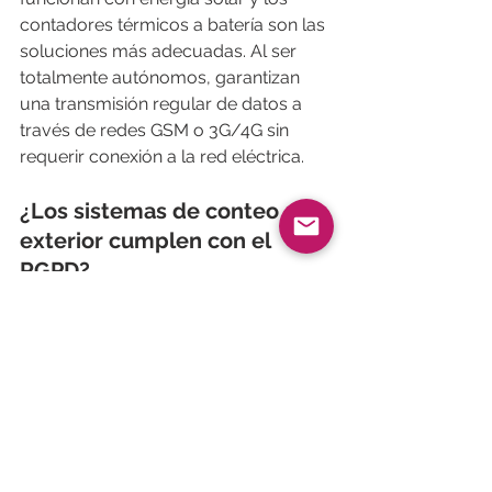
contadores térmicos a batería son las 
soluciones más adecuadas. Al ser 
totalmente autónomos, garantizan 
una transmisión regular de datos a 
través de redes GSM o 3G/4G sin 
requerir conexión a la red eléctrica.
¿Los sistemas de conteo 
exterior cumplen con el 
RGPD?
Sí. Las tecnologías de conteo de 
flujos (como los radares LiDAR, los 
bucles magnéticos o los contadores 
térmicos) no capturan datos 
biométricos ni imágenes identificables 
de las personas. Miden masas, calor 
corporal o volúmenes en 3D. Los 
datos recopilados son estrictamente 