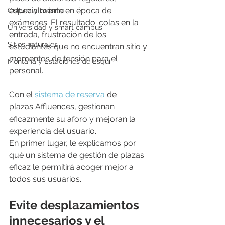
especialmente en época de 
Cultura y turismo
exámenes. El resultado: colas en la 
Universidad y smart campus
entrada, frustración de los 
Sitios naturales
estudiantes que no encuentran sitio y 
momentos de tensión para el 
Montaña y Estaciones de Esquí
personal.
Con el 
sistema de reserva
 de 
plazas Affluences, gestionan 
eficazmente su aforo y mejoran la 
experiencia del usuario.
En primer lugar, le explicamos por 
qué un sistema de gestión de plazas 
eficaz le permitirá acoger mejor a 
todos sus usuarios.
Evite desplazamientos 
innecesarios y el 