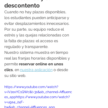
descontento
Cuando no hay plazas disponibles, 
los estudiantes pueden anticiparse y 
evitar desplazamientos innecesarios. 
Por su parte, su equipo reduce el 
estrés y las quejas relacionadas con 
la falta de plazas: el acceso es 
regulado y transparente.
Nuestro sistema muestra en tiempo 
real las franjas horarias disponibles y 
permite 
reservar online en unos 
clics
, en 
nuestra aplicación
 o desde 
su sitio web.
https://www.youtube.com/watch?
v=iV2exYC1QWc&t=3s&ab_channel=Affluenc
es_apphttps://www.youtube.com/watch?
v=uga4_24F-
hw&ab_channel=Affluences_app