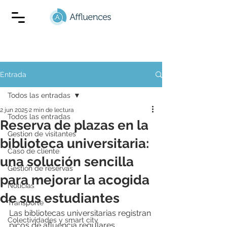
Entrada
Todos las entradas
2 jun 2025
2 min de lectura
Todos las entradas
Reserva de plazas en la
Gestion de visitantes
biblioteca universitaria:
Caso de cliente
una solución sencilla
Gestión de reservas
para mejorar la acogida
Noticias
de sus estudiantes
Transporte
Las bibliotecas universitarias registran 
Colectividades y smart city
picos de afluencia regulares, 