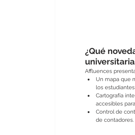
¿Qué noveda
universitar
Affluences present
Un mapa que mu
los estudiantes
Cartografía inte
accesibles par
Control de con
de contadores.