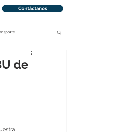
Contáctanos
ansporte
BU de
uestra 