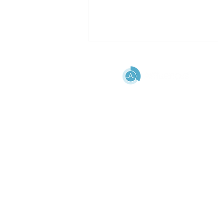
AYUDA
FAQ
Reserva de plazas en la
Aviso legal
biblioteca universitaria: una
Política de uso de da
solución sencilla para
mejorar la acogida de sus
estudiantes