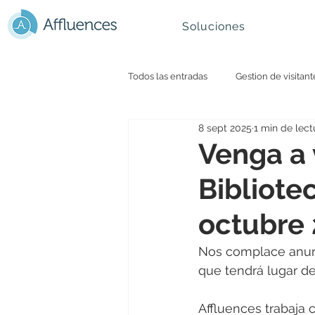
Soluciones
Todos las entradas
Gestion de visitant
8 sept 2025
1 min de lect
Colectividades y smart city
Cult
Venga a
Bibliotec
Montaña y Estaciones de Esquí
octubre
Nos complace anunc
que tendrá lugar de
Affluences trabaja 