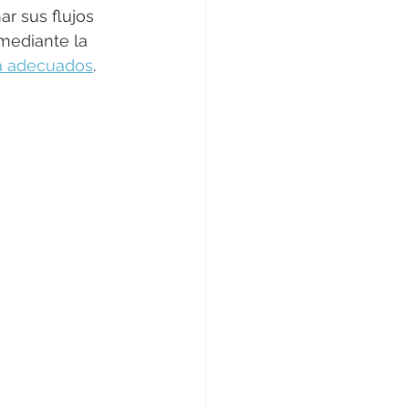
r sus flujos 
mediante la 
va adecuados
.