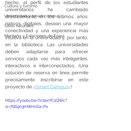
hecho, el perfil de los estudiantes 
Cultura y turismo
universitarios ha cambiado 
Universidad y smart campus
drásticamente en los últimos años: 
nativos digitales, desean una mayor 
Sitios naturales
conectividad y una experiencia más 
Montaña y Estaciones de Esquí
intuitiva en la universidad y, por tanto, 
en la biblioteca. Las universidades 
deben adaptarse para ofrecer 
servicios cada vez más inteligentes, 
interactivos e interconectados. ¡Una 
solución de reserva en línea permite 
precisamente inscribirse en este 
proyecto de 
«Smart Campus»
!
https://youtu.be/iV2exYC1QWc?
si=7QSijn3mWrmGx-Px