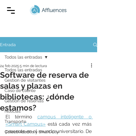
Entrada
Todos las entradas
24 feb 2025
5 min de lectura
Todos las entradas
Software de reserva de
Gestion de visitantes
salas y plazas en
Caso de cliente
bibliotecas: ¿dónde
Gestión de reservas
estamos?
Noticias
El término 
campus inteligente o 
Transporte
«Smart Campus»
 está cada vez más 
presente en el mundo universitario. De 
Colectividades y smart city