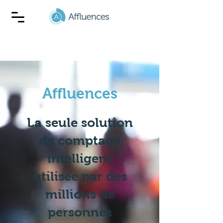
Affluences
La seule solution
de comptage
intelligent
utilisée par des
millions de
personnes