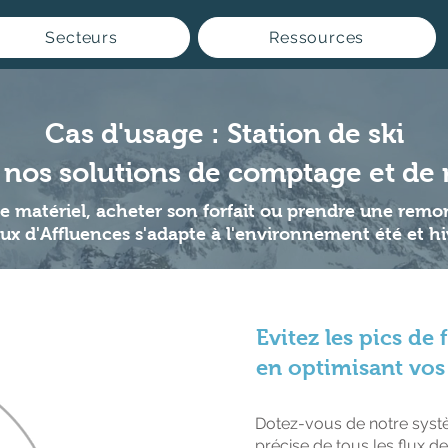
Secteurs
Ressources
Cas d'usage : Station de ski
nos solutions de comptage et de 
le matériel, acheter son forfait ou prendre une rem
lux d'Affluences s'adapte à l'environnement été et hi
Evitez les pics de
en optimisant vos 
Dotez-vous de notre syst
précise de tous les flux de