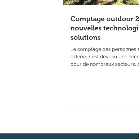
Comptage outdoor 2
nouvelles technologi
solutions
Le comptage des personnes 
extérieur est devenu une néce
pour de nombreux secteurs, q
s’agisse de connaître la fréqu
dans les espaces naturels ou
(parcs, forêts, stations de mo
plages, etc...), les zones piéto
les événements en plein air. E
les technologies évoluent ra
offrant des solutions toujours
précises et adaptées. Dans cet 
nous faisons le point sur les p
systèmes de comptage outdo