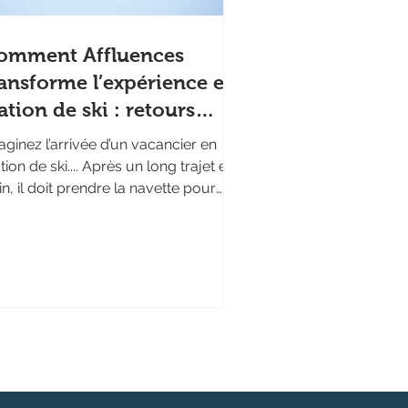
omment Affluences
ransforme l’expérience en
ation de ski : retours
rrain
aginez l’arrivée d’un vacancier en
tion de ski.... Après un long trajet en
in, il doit prendre la navette pour
ter à la station sans savoir s’il
urra prendre celle coordonnée avec
n heure d'arrivée. Il commence
suite par faire la queue pour
cupérer son matériel de location,
jà entouré d’autres visiteurs
patients de rejoindre les pistes. Une
s équipé, il se dirige vers la billetterie
r acheter son forfait : là encore,
ttente peut être longue, su