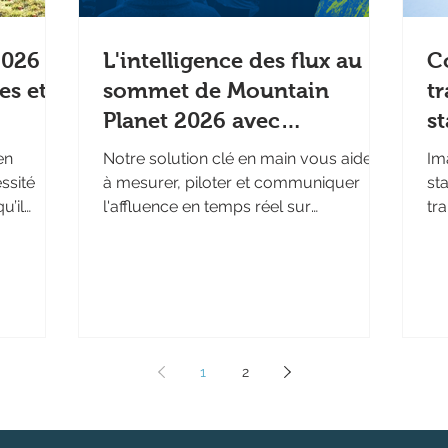
026 :
L'intelligence des flux au
C
es et
sommet de Mountain
t
Planet 2026 avec
st
Affluences
te
en
Notre solution clé en main vous aidera
Im
ssité
à mesurer, piloter et communiquer
sta
u’il
l'affluence en temps réel sur
tra
entation
l'ensemble des stations de ski 🏔️
mon
verts
po
ntagnes,
so
nnes, ou
en
n 2025,
ré
pidement,
dé
1
2
 plus
im
article,
foi
rincipaux
pou
or,
l’a