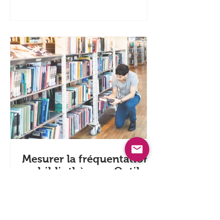
Avec la généralisation du repas à 1€
dans les restaurants universitaires
(CROUS) dès début mai, les campus
s'attendent à un afflux d'étudiants
sans précédent. Si cette mesure est
une excellente nouvelle pour la
précarité étudiante, le te
Mesurer la fréquentation
en bibliothèque : Outils,
Techniques et indicateurs
Comment et pourquoi mesurer la
fréquentation en bibliothèques :