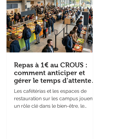
l'Université de Padoue. Des données
aux décisions : l'expérience
Repas à 1€ au CROUS :
comment anticiper et
gérer le temps d'attente
en restaurant
Les cafétérias et les espaces de
universitaire ?
restauration sur les campus jouent
un rôle clé dans le bien-être, le
budget et la productivité des
étudiants. Ils constituent des espaces
de convivialité indispensables dans
des journées souvent très chargées.