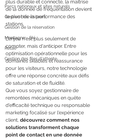
plus durable et connecté, la maîtrise 
Parcs nationaux et sites naturels
de la donnée de fréquentation devient 
le pivot de la performance des 
Gestion des visiteurs
stations.
Gestion de la réservation
Montagne - Ski
L'enjeu n'est plus seulement de 
compter, mais d'anticiper. Entre 
Retail
optimisation opérationnelle pour les 
Gestion des files d'attente
domaines skiables et réassurance 
pour les visiteurs, notre technologie 
offre une réponse concrète aux défis 
de saturation et de fluidité. 
Que vous soyez gestionnaire de 
remontées mécaniques en quête 
d'efficacité technique ou responsable 
marketing focalisé sur l'expérience 
client, 
découvrez comment nos 
solutions transforment chaque 
point de contact en une donnée 