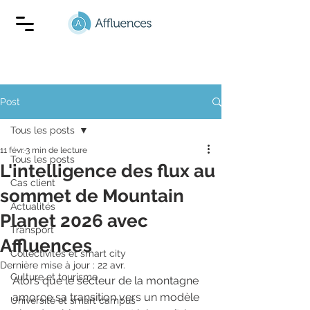
Post
Tous les posts
11 févr.
3 min de lecture
Tous les posts
L'intelligence des flux au
Cas client
sommet de Mountain
Actualités
Planet 2026 avec
Transport
Affluences
Collectivités et smart city
Dernière mise à jour :
22 avr.
Culture et tourisme
Alors que le secteur de la montagne 
amorce sa transition vers un modèle 
Université et smart campus