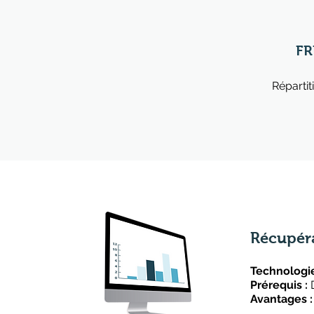
F
Répartit
Récupéra
Technologie
Prérequis :
D
Avantages 