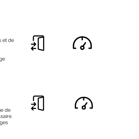
s et de
age
ne de
saire.
rges