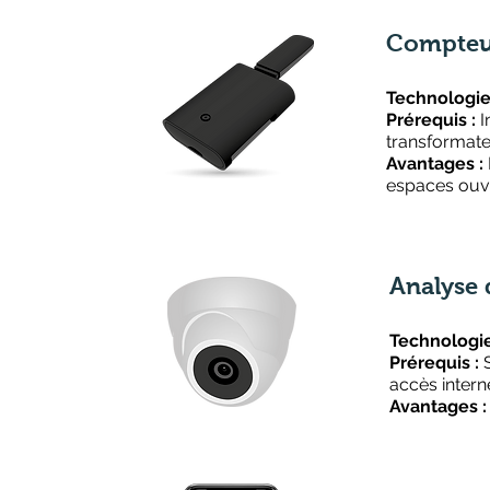
Compteu
Technologie
Prérequis :
I
transformat
Avantages :
espaces ouv
Analyse d
Technologie
Prérequis :
accès intern
Avantages 