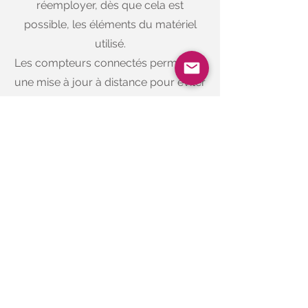
réemployer, dès que cela est
possible, les éléments du matériel
utilisé.
Les compteurs connectés permettant
une mise à jour à distance pour éviter
l'obsolescence
Mécénat
Dans le cadre de nos actions de
mécénat, nous soutenons
l'ANECAMSP qui accompagne la
prise en charge précoce des enfants
présentant ou susceptibles de