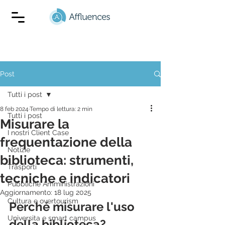
Post
Tutti i post
8 feb 2024
Tempo di lettura: 2 min
Tutti i post
Misurare la
I nostri Client Case
frequentazione della
Notizie
biblioteca: strumenti,
Trasporti
tecniche e indicatori
Pubbliche Amministrazioni
Aggiornamento:
18 lug 2025
Cultura e overtourism
Perché misurare l'uso 
Universita e smart campus
della biblioteca?