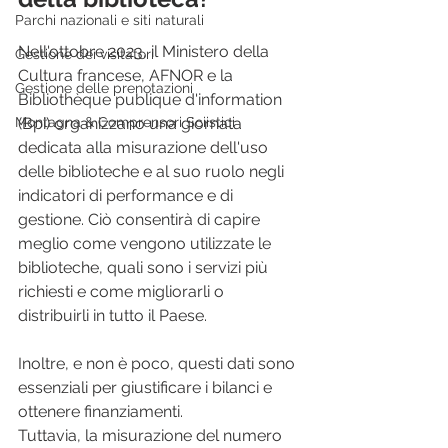
Parchi nazionali e siti naturali
Nell'ottobre 2023, il Ministero della 
Gestione dei visitatori
Cultura francese, AFNOR e la 
Gestione delle prenotazioni
Bibliothèque publique d'information 
Montagna & Comprensori Sciistici
(Bpi) organizzano una giornata 
dedicata alla misurazione dell'uso 
delle biblioteche e al suo ruolo negli 
indicatori di performance e di 
gestione. Ciò consentirà di capire 
meglio come vengono utilizzate le 
biblioteche, quali sono i servizi più 
richiesti e come migliorarli o 
distribuirli in tutto il Paese. 
Inoltre, e non è poco, questi dati sono 
essenziali per giustificare i bilanci e 
ottenere finanziamenti.
Tuttavia, la misurazione del numero 