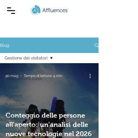
Blog
Gestione dei visitatori
Tutti i post
20 mag
Tempo di lettura: 4 min
I nostri Client Case
Notizie
Trasporti
Pubbliche
Amministrazioni
Conteggio delle persone
Cultura e overtourism
all'aperto: un'analisi delle
Universita e smart
campus
nuove tecnologie nel 2026