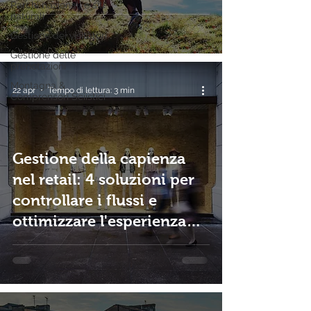
Parchi nazionali e siti
naturali
Gestione dei visitatori
Gestione delle
prenotazioni
Montagna &
22 apr
Tempo di lettura: 3 min
Comprensori Sciistici
Gestione della capienza
nel retail: 4 soluzioni per
controllare i flussi e
ottimizzare l'esperienza
cliente