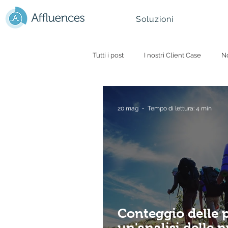
Soluzioni
Tutti i post
I nostri Client Case
No
Universita e smart campus
Parc
20 mag
Tempo di lettura: 4 min
Montagna & Comprensori Sciistici
Conteggio delle p
un'analisi delle 