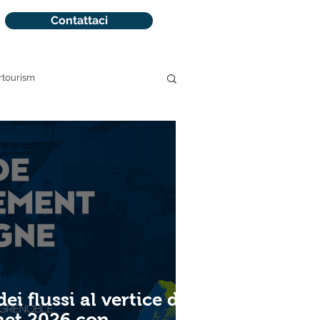
Contattaci
rtourism
 prenotazioni
dei flussi al vertice di
net 2026 con