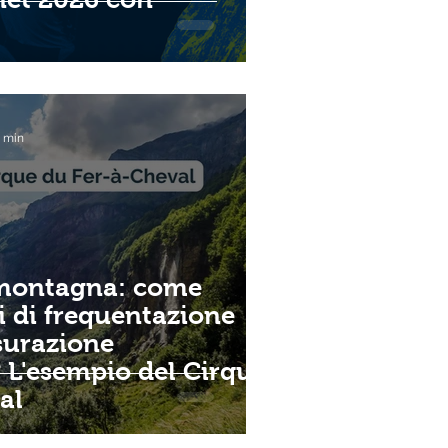
3 min
 montagna: come
hi di frequentazione
surazione
? L'esempio del Cirque
al