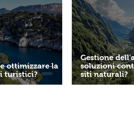
Gestione dell'
me ottimizzare la
soluzioni cont
 turistici?
siti naturali?
ACCESSO RAPIDO
CHI SIAMO?
CON