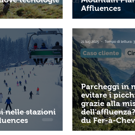
Affluences
21 lug 2025
Tempo di lettura: 
Parcheggi in
evitare i picc
grazie alla mi
i nelle stazioni
dell'affluenza
fluences
du Fer-à-Chev