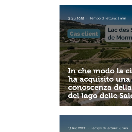
3 giu 2025
Tempo di lettura: 1 min
In che modo la c
ha acquisito una
conoscenza della
del lago delle Sal
13 lug 2022
Tempo di lettura: 4 min