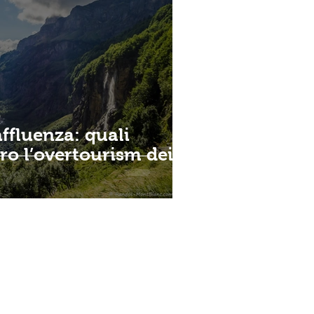
affluenza: quali
ro l’overtourism dei
TATTACI