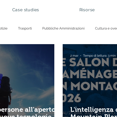
Case studies
Risorse
tizie
Trasporti
Pubbliche Amministrazioni
Cultura e ove
hi nazionali e siti naturali
Gestione dei visitatori
Gestione delle
2 mar
Tempo di lettura: 3 min
ersone all'aperto:
L'intelligenza 
nuove tecnologie
Mountain Pla