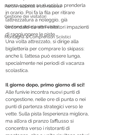
senza sapere se riuscirà a prenderla 
Parchi nazionali e siti naturali
in orario. Poi fa la fila per ritirare 
Gestione dei visitatori
l’attrezzatura a noleggio, già 
Gestione delle prenotazioni
circondato da altri visitatori impazienti 
di raggiungere le piste.
Montagna & Comprensori Sciistici
Una volta attrezzato, si dirige alla 
biglietteria per comprare lo skipass: 
anche lì, l’attesa può essere lunga, 
specialmente nei periodi di vacanza 
scolastica.
Il giorno dopo, primo giorno di sci! 
Alle funivie incontra nuovi punti di 
congestione, nelle ore di punta o nei 
punti di partenza strategici verso le 
vette. Sulla pista l’esperienza migliora, 
ma all’ora di pranzo l’afflusso si 
concentra verso i ristoranti di 