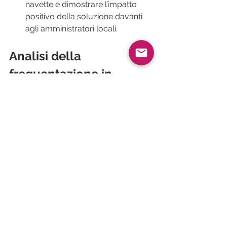
navette e dimostrare l’impatto 
positivo della soluzione davanti 
agli amministratori locali.
Analisi della 
frequentazione in 
biblioteca: l’esempio 
del Comune di 
Courchevel
Il nostro progetto con la mediateca di 
Courchevel mira a istituire un sistema 
di conteggio semplice ed efficace per 
monitorare la frequentazione della 
struttura. Precedentemente la 
mediateca utilizzava un sistema 
manuale che ha abbandonato per via 