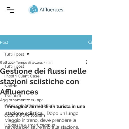
Post
Tutti i post
6 ott 2025
Tempo di lettura: 5 min
Tutti i post
Gestione dei flussi nelle
I nostri Client Case
stazioni sciistiche con
Notizie
Affluences
Trasporti
Aggiornamento:
20 apr
Pubbliche Amministrazioni
Immagina l’arrivo di un turista in una 
stazione sciistica… 
Dopo un lungo 
Cultura e overtourism
viaggio in treno, deve prendere la 
Universita e smart campus
navetta per salire fino alla stazione, 