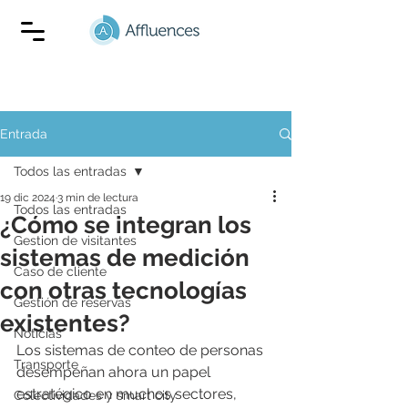
Entrada
Todos las entradas
19 dic 2024
3 min de lectura
Todos las entradas
¿Cómo se integran los
Gestion de visitantes
sistemas de medición
Caso de cliente
con otras tecnologías
Gestión de reservas
existentes?
Noticias
Los sistemas de conteo de personas 
Transporte
desempeñan ahora un papel 
estratégico en muchos sectores, 
Colectividades y smart city