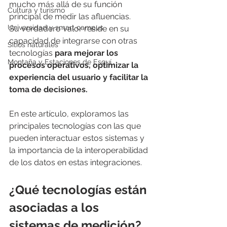
mucho más allá de su función 
Cultura y turismo
principal de medir las afluencias.
Universidad y smart campus
Su verdadero valor reside en su 
capacidad de integrarse con otras 
Sitios naturales
tecnologías 
para mejorar los 
Montaña y Estaciones de Esquí
procesos operativos, optimizar la 
experiencia del usuario y facilitar la 
toma de decisiones.
En este artículo, exploramos las 
principales tecnologías con las que 
pueden interactuar estos sistemas y 
la importancia de la interoperabilidad 
de los datos en estas integraciones.
¿Qué tecnologías están 
asociadas a los 
sistemas de medición?