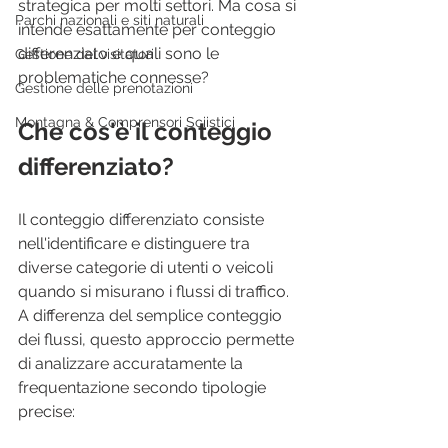
strategica per molti settori. Ma cosa si 
Parchi nazionali e siti naturali
intende esattamente per conteggio 
differenziato e quali sono le 
Gestione dei visitatori
problematiche connesse?
Gestione delle prenotazioni
Montagna & Comprensori Sciistici
Che cos'è il conteggio 
differenziato?
Il conteggio differenziato consiste 
nell'identificare e distinguere tra 
diverse categorie di utenti o veicoli 
quando si misurano i flussi di traffico. 
A differenza del semplice conteggio 
dei flussi, questo approccio permette 
di analizzare accuratamente la 
frequentazione secondo tipologie 
precise: