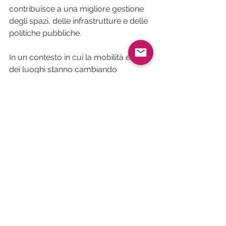
contribuisce a una migliore gestione 
degli spazi, delle infrastrutture e delle 
politiche pubbliche.
In un contesto in cui la mobilità e l'uso 
dei luoghi stanno cambiando 
rapidamente, l'utilizzo di strumenti di 
conteggio differenziati sta diventando 
un imperativo per gli attori pubblici e 
privati che desiderano ottimizzare i 
propri servizi e migliorare l'esperienza 
degli utenti.
Mostra tutti
Post correlati