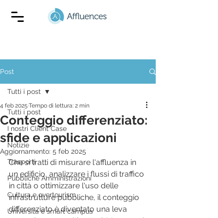
Post
Tutti i post
4 feb 2025
Tempo di lettura: 2 min
Tutti i post
Conteggio differenziato:
I nostri Client Case
sfide e applicazioni
Notizie
Aggiornamento:
5 feb 2025
Trasporti
Che si tratti di misurare l'affluenza in 
un edificio, analizzare i flussi di traffico 
Pubbliche Amministrazioni
in città o ottimizzare l'uso delle 
Cultura e overtourism
infrastrutture pubbliche, il conteggio 
differenziato è diventato una leva 
Universita e smart campus