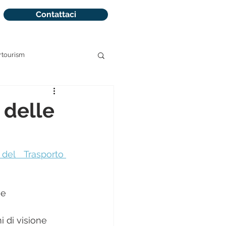
Contattaci
rtourism
 prenotazioni
 delle
del Trasporto 
he 
i di visione 