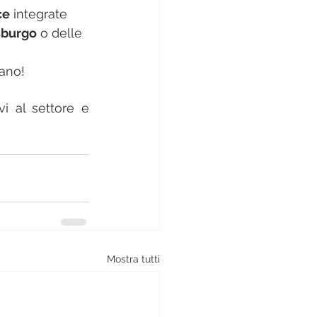
ce
 integrate 
sburgo
 o delle 
mano!
i al settore e 
Mostra tutti