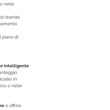
o nelle 
ri tramite 
 momento 
l piano di 
e intelligente 
conteggio 
ciale) in 
ico o nelle 
one
 e offrire 