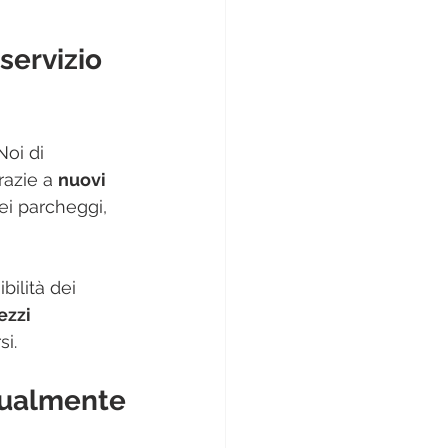
servizio 
Noi di 
razie a 
nuovi 
ei parcheggi, 
bilità dei 
ezzi 
si.
ualmente 