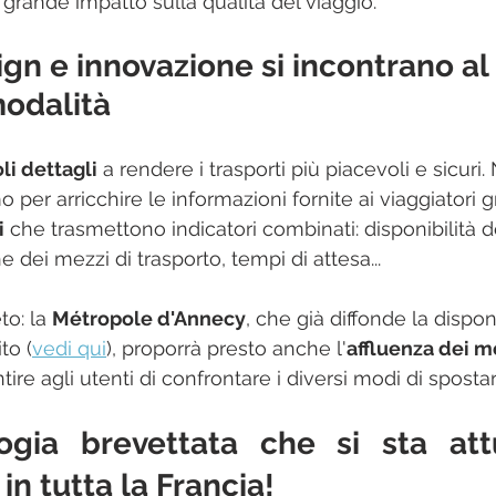
 grande impatto sulla qualità del viaggio.
n e innovazione si incontrano al 
modalità
li dettagli
 a rendere i trasporti più piacevoli e sicuri. 
 per arricchire le informazioni fornite ai viaggiatori g
i
 che trasmettono indicatori combinati: disponibilità d
 dei mezzi di trasporto, tempi di attesa...
o: la 
Métropole d'Annecy
, che già diffonde la disponi
to (
vedi qui
), proporrà presto anche l'
affluenza dei m
ire agli utenti di confrontare i diversi modi di spostar
ogia brevettata che si sta att
in tutta la Francia!