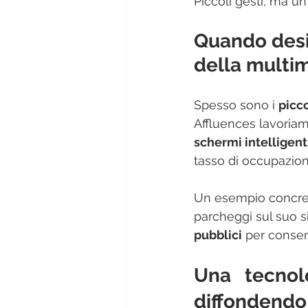
Piccoli gesti, ma un
Quando desig
della multi
Spesso sono i 
picco
Affluences lavoriamo
schermi intelligent
tasso di occupazione
Un esempio concret
parcheggi sul suo si
pubblici
 per consent
Una tecnol
diffondendo 