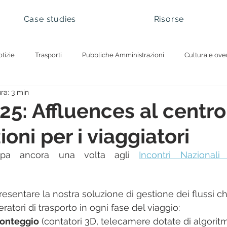
Case studies
Risorse
tizie
Trasporti
Pubbliche Amministrazioni
Cultura e ove
ra: 3 min
hi nazionali e siti naturali
Gestione dei visitatori
Gestione delle
5: Affluences al centro
oni per i viaggiatori
cipa ancora una volta agli 
Incontri Nazionali 
esentare la nostra soluzione di gestione dei flussi c
tori di trasporto in ogni fase del viaggio:
conteggio
 (contatori 3D, telecamere dotate di algoritm