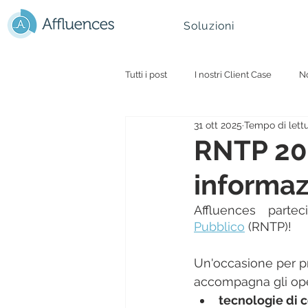
Soluzioni
Tutti i post
I nostri Client Case
No
31 ott 2025
Tempo di lettu
Universita e smart campus
Parc
RNTP 202
informazi
Montagna & Comprensori Sciistici
Affluences parte
Pubblico
 (RNTP)!
Un'occasione per pr
accompagna gli opera
tecnologie di 