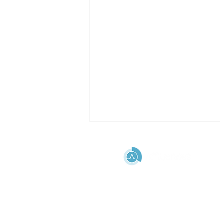
AIUTO
F.A.Q.
Come il conteggio dei
Informazioni legali