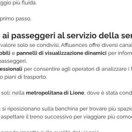
ggio più fluida.
 primo passo.
 ai passeggeri al servizio della se
valore solo se condivisi, Affluences offre diversi canali
obili
 e 
pannelli di visualizzazione dinamici
 per infor
passeggeri,
essionali
 per consentire agli operatori di analizzare i f
o piani di trasporto.
 soli: nella 
metropolitana di Lione
, dove è stata cond
3 si riposizionano sulla banchina per trovare più spazi
e aspettare il treno successivo per viaggiare più co