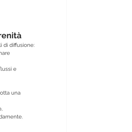
renità
 di diffusione:
mare 
lussi e 
otta una 
o,
modamente.