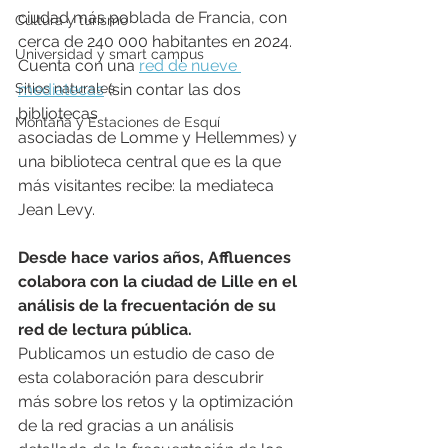
ciudad más poblada de Francia, con 
Cultura y turismo
cerca de 240 000 habitantes en 2024. 
Universidad y smart campus
Cuenta con una 
red de nueve 
Sitios naturales
mediatecas
 (sin contar las dos 
bibliotecas
Montaña y Estaciones de Esquí
asociadas de Lomme y Hellemmes) y 
una biblioteca central que es la que 
más visitantes recibe: la mediateca 
Jean Levy.
Desde hace varios años, Affluences 
colabora con la ciudad de Lille en el 
análisis de la frecuentación de su 
red de lectura pública.
Publicamos un estudio de caso de 
esta colaboración para descubrir 
más sobre los retos y la optimización 
de la red gracias a un análisis 