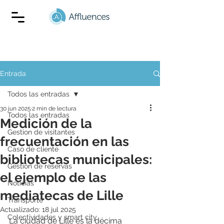
Entrada
Todos las entradas
30 jun 2025
2 min de lectura
Todos las entradas
Medición de la
Gestion de visitantes
frecuentación en las
Caso de cliente
bibliotecas municipales:
Gestión de reservas
el ejemplo de las
Noticias
mediatecas de Lille
Transporte
Actualizado:
18 jul 2025
Colectividades y smart city
La ciudad de Lille es la décima 