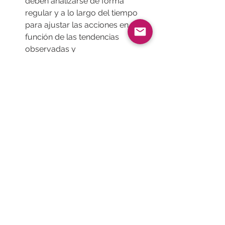
deben analizarse de forma 
regular y a lo largo del tiempo 
para ajustar las acciones en 
función de las tendencias 
observadas y
Comunicarse con los usuarios
: 
al informar a los usuarios de los 
mejores momentos para acudir, 
las mediatecas pueden reforzar 
la confianza e incitar a más 
personas a frecuentar estos 
lugares.
Póngase en contacto con Affluences para obtener un análisis detallado de su red
Caso de cliente
Colectividades y smart city
Gestion de visitantes