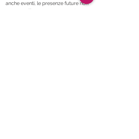
anche eventi, le presenze future non 
saranno più una sorpresa per te e 
diventerai un esperto assoluto nella 
loro gestione. Ora hai tutte le carte in 
mano: tocca a te!