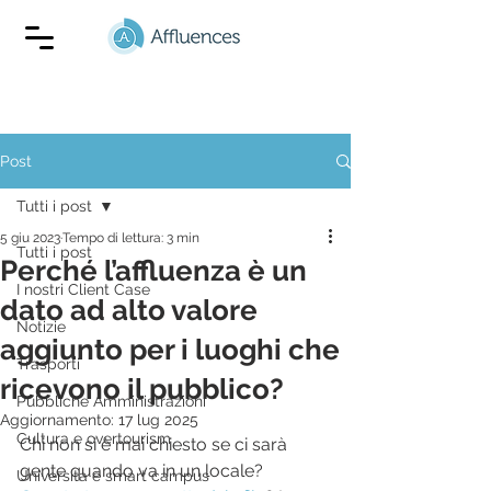
Post
Tutti i post
5 giu 2023
Tempo di lettura: 3 min
Tutti i post
Perché l’affluenza è un
I nostri Client Case
dato ad alto valore
Notizie
aggiunto per i luoghi che
Trasporti
ricevono il pubblico?
Pubbliche Amministrazioni
Aggiornamento:
17 lug 2025
Cultura e overtourism
Chi non si è mai chiesto se ci sarà 
gente quando va in un locale? 
Universita e smart campus