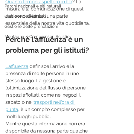
Quanto tempo aspetterò in fila
? La 
Parchi nazionali e siti naturali
misura e la comunicazione di questi 
dati sono diventati una parte 
Gestione dei visitatori
essenziale della nostra vita quotidiana.
Gestione delle prenotazioni
Montagna & Comprensori Sciistici
Perché l’affluenza è un 
problema per gli istituti?
L'affluenza
 definisce l'arrivo e la 
presenza di molte persone in uno 
stesso luogo. La gestione e 
l’ottimizzazione del flusso di persone 
in spazi affollati, come ne
i negozi il 
sabato o nei 
trasporti nell'ora di 
punta
, è un compito
 complesso per 
molti luoghi pubblici.
Mentre questa informazione non era 
disponibile da nessuna parte qualche 