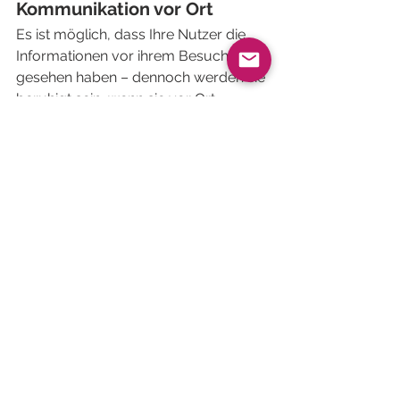
Kommunikation vor Ort
Es ist möglich, dass Ihre Nutzer die 
Informationen vor ihrem Besuch nicht 
gesehen haben – dennoch werden sie 
beruhigt sein, wenn sie vor Ort 
ankommen und über einen oder 
mehrere Bildschirme direkt an Ihrem 
Standort sehen können, ob viele 
Besucher anwesend sind oder nicht. 
Vorab informieren, beruhigen und 
entsprechend empfangen – all dies 
trägt zu einem besseren 
Gesamterlebnis bei.
Lösungen wie Affluences legen den 
Schwerpunkt auf diesen 
Baustein 
„Kommunikation”
 und helfen Ihnen, 
Ihre Besucherzahlen über die mobile 
App, die mehr als 1 Million Nutzer 
zählt und in den Stores mit 4,7/5 