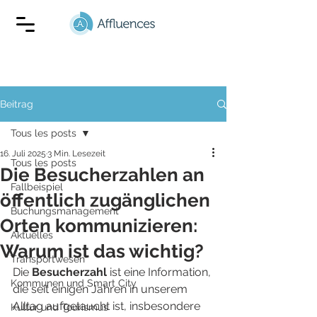
Beitrag
Tous les posts
16. Juli 2025
3 Min. Lesezeit
Tous les posts
Die Besucherzahlen an
Fallbeispiel
öffentlich zugänglichen
Buchungsmanagement
Orten kommunizieren:
Aktuelles
Warum ist das wichtig?
Transportwesen
Die 
Besucherzahl
 ist eine Information, 
Kommunen und Smart City
die seit einigen Jahren in unserem 
Alltag aufgetaucht ist, insbesondere 
Kultur und Tourismus