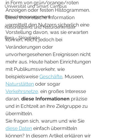
in Form von grün/orange/roten 
Universität und Smart Campus
Anzeigen oder festen Histogrammen. 
Besuchermanagement
Diese theoretische Information 
vermittelt den Nutzern sicherlich eine 
Nationalparks und Naturdenkmäler
Vorstellung davon, was sie erwarten 
Berg - Skigebiete
können, reicht jedoch bei 
Veränderungen oder 
unvorhergesehenen Ereignissen nicht 
mehr aus. Heute haben Einrichtungen 
mit Publikumsverkehr, wie 
beispielsweise 
Geschäfte
, Museen, 
Naturstätten
 oder sogar 
Verkehrsnetze,
 ein großes Interesse 
daran, 
diese Informationen
 präzise 
und in Echtzeit an ihre Zielgruppe zu 
übermitteln.
Sie fragen sich, warum und wie Sie 
diese Daten
 einfach übermitteln 
können? In diesem Artikel erklären wir 