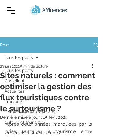
Post
Tous les posts
29 juin 2022
5 min de lecture
Tous les posts
Sites naturels : comment
Cas client
optimiser la gestion des
Actualités
flux touristiques contre
Transport
le surtourisme ?
Collectivités et smart city
Dernière mise à jour :
15 févr. 2024
Culture et tourisme
Après deux années marquées par la 
crise sanitaire, le tourisme entre 
Université et smart campus