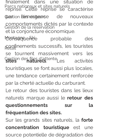
finalement dans une situation de 
Parcs nationaux et sites naturels
reprise. Cette reprise se caractérise 
par l’émergence de nouveaux 
Gestion des visiteurs
comportements dictés par le contexte 
Gestion de la réservation
et la conjoncture économique.
Montagne - Ski
Conséquence probable des 
confinements successifs, les touristes 
Retail
se tournent massivement vers les 
Gestion des files d'attente
sites naturels
. Les activités 
touristiques se font aussi plus locales, 
une tendance certainement renforcée 
par la cherté actuelle du carburant.
Le retour des touristes dans les lieux 
naturels marque aussi le 
retour des 
questionnements sur la 
fréquentation des sites.
Sur les grands sites naturels, la 
forte 
concentration touristique
 est une 
source potentielle de dégradation des 