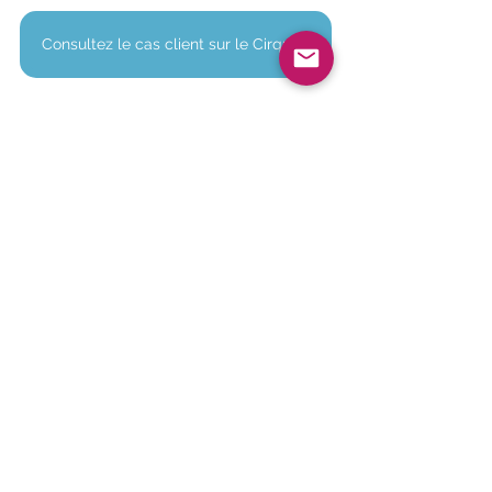
Consultez le cas client sur le Cirque du Fer-à-Cheval
Tous ces mouvements créent des 
embouteillages (car les routes sont 
plus ou moins étroites), peuvent gêner 
l’arrivée des secours, des navettes ou 
des riverains.
Dans de nombreux cas, il existe 
pourtant des parkings de délestage à 
proximité de ces parkings-clés, 
capables d’absorber une partie du 
surplus de flux. Malheureusement, ils 
ne sont pas connus des visiteurs.
Affluences, en mesurant le taux 
d’occupation des parkings clés mais 
également ceux de délestage dans 
certains cas, permet de 
donner une 