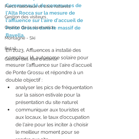
Communauté de communes de 
Parcs nationaux et sites naturels
l'Alta Rocca sur la mesure de 
Gestion des visiteurs
l'affluence sur l'aire d'accueil de 
Gestion de la réservation
Ponte Grossu dans le massif de 
Bavella.
Montagne - Ski
Retail
En 2023, Affluences a installé des 
compteur IA autonome solaire pour 
Gestion des files d'attente
mesurer l'affluence sur l'aire d'accueil 
de Ponte Grossu et répondre à un 
double objectif : 
analyser les pics de fréquentation 
sur la saison estivale pour la 
présentation du site naturel
communiquer aux touristes et 
aux locaux, le taux d'occupation 
de l'aire pour les inciter à choisir 
le meilleur moment pour se 