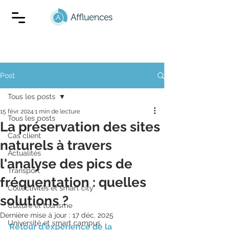
Post
Tous les posts
15 févr. 2024
1 min de lecture
Tous les posts
La préservation des sites
Cas client
naturels à travers
Actualités
l'analyse des pics de
Transport
fréquentation : quelles
Collectivités et smart city
solutions ?
Culture et tourisme
Dernière mise à jour :
17 déc. 2025
Université et smart campus
Retour d'expérience de la 