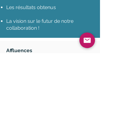
Les résultats obtenus
La vision sur le futur de notre
collaboration !
Affluences
Créée en 2014, Affluences est une
startup qui ambitionne de
démocratiser l'information d'affluence
et de la rendre aussi accessible que
la météo. Elle propose une solution
clé en main permettant aux lieux
accueillant du public de gérer en
temps réel et de façon prévisionnelle
leur affluence. Aujourd'hui,
l'entreprise est devenue un acteur
incontournable dans le domaine du
comptage de personnes en temps