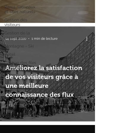
Parcs nationaux
et sites naturels
Gestion des
visiteurs
Gestion de la
réservation
14 sept. 2020
1 min de lecture
Montagne - Ski
Retail
Gestion des files
Améliorez la satisfaction
d'attente
de vos visiteurs grâce à
une meilleure
connaissance des flux