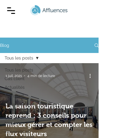
Blog
Tous les posts
Tous les posts
1 juil. 2021
4 min de lecture
Cas client
Actualités
Transport
Collectivités et
La saison touristique
smart city
reprend : 3 conseils pour
Culture et
tourisme
mieux gérer et compter les
Université et
flux visiteurs
smart campus