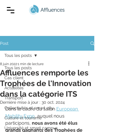
Post
Tous les posts
8 juin 2022
1 min de lecture
Tous les posts
Affluences remporte les
Cas client
Trophées de l'Innovation
Actualités
dans la catégorie ITS
Transport
Dernière mise à jour :
30 oct. 2024
Collectivités et smart city
Dans le cadre du salon 
European 
Mobility Expo
, auquel nous 
Culture et tourisme
participons, 
nous avons été élus 
Université et smart campus
grands gagnants des Trophées de 