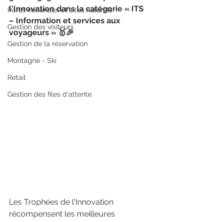
l'Innovation dans la catégorie « ITS 
Parcs nationaux et sites naturels
– Information et services aux 
Gestion des visiteurs
voyageurs » 🥇🎉
Gestion de la réservation
Montagne - Ski
Retail
Gestion des files d'attente
Les Trophées de l'Innovation 
récompensent les meilleures 